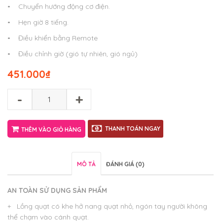
• Chuyển hướng động cơ điện.
• Hẹn giờ 8 tiếng.
• Điều khiển bằng Remote
• Điều chỉnh giờ (gió tự nhiên, gió ngủ)
451.000
₫
-
+
THANH TOÁN NGAY
THÊM VÀO GIỎ HÀNG
MÔ TẢ
ĐÁNH GIÁ (0)
AN TOÀN SỬ DỤNG SẢN PHẨM
+ Lồng quạt có khe hở nang quạt nhỏ, ngón tay người không
thể chạm vào cánh quạt.