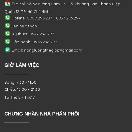
Địa chỉ: Số 62 đường Lâm Thị Hố, Phường
Tân Chánh Hiệp,
Quận 12, TP. Hồ Chí Minh
Hotline: 0909 296 297 - 0937 296 297
Liên hệ tư vấn
Kỹ thuật: 0947 296 297
Bảo hành: 0966 296 297
Email: nangluongthegioi@gmail.com
GIỜ LÀM VIỆC
Sáng: 7:30 - 11:30
Chiều: 13:00 - 21:30
Từ Thứ 2 - Thứ 7
CHỨNG NHẬN NHÀ PHÂN PHỐI