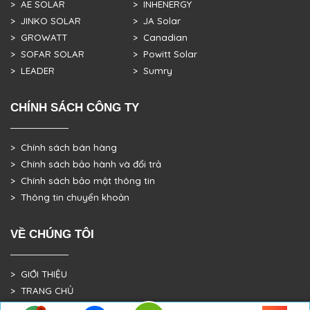
> AE SOLAR
> INHENERGY
> JINKO SOLAR
> JA Solar
> GROWATT
> Canadian
> SOFAR SOLAR
> Powitt Solar
> LEADER
> Sumry
CHÍNH SÁCH CÔNG TY
> Chính sách bán hàng
> Chính sách bảo hành và đổi trả
> Chính sách bảo mật thông tin
> Thông tin chuyển khoản
VỀ CHÚNG TÔI
> GIỚI THIỆU
> TRANG CHỦ
> DỰ ÁN THỰC TẾ