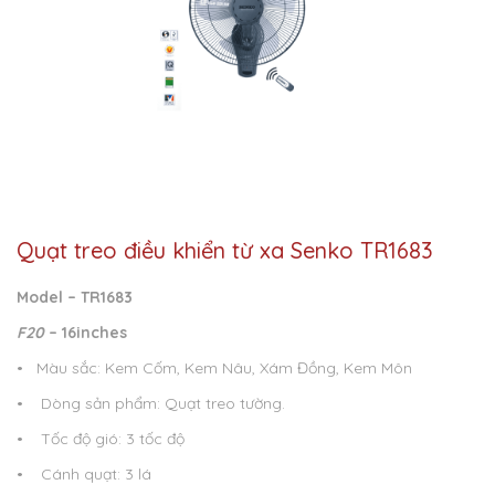
Quạt treo điều khiển từ xa Senko TR1683
Model – TR1683
F
20
– 16inches
• Màu sắc: Kem Cốm, Kem Nâu, Xám Đồng, Kem Môn
• Dòng sản phẩm: Quạt treo tường.
• Tốc độ gió: 3 tốc độ
• Cánh quạt: 3 lá