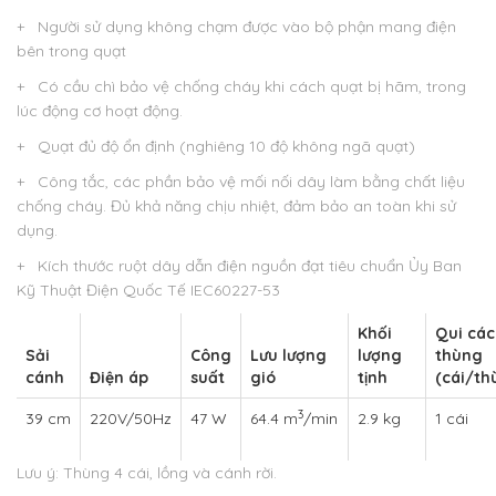
+ Người sử dụng không chạm được vào bộ phận mang điện
bên trong quạt
+ Có cầu chì bảo vệ chống cháy khi cách quạt bị hãm, trong
lúc động cơ hoạt động.
+ Quạt đủ độ ổn định (nghiêng 10 độ không ngã quạt)
+ Công tắc, các phần bảo vệ mối nối dây làm bằng chất liệu
chống cháy. Đủ khả năng chịu nhiệt, đảm bảo an toàn khi sử
dụng.
+ Kích thước ruột dây dẫn điện nguồn đạt tiêu chuẩn Ủy Ban
Kỹ Thuật Điện Quốc Tế IEC60227-53
Khối
Qui cá
Sải
Công
Lưu lượng
lượng
thùng
cánh
Điện áp
suất
gió
tịnh
(cái/th
3
39 cm
220V/50Hz
47 W
64.4 m
/min
2.9 kg
1 cái
Lưu ý: Thùng 4 cái, lồng và cánh rời.