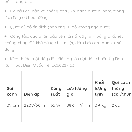
bên trong quạt
+ Có cầu chì bảo vệ chống cháy khi cách quạt bị hãm, trong
lúc động cơ hoạt động.
+ Quạt đủ độ ổn định (nghiêng 10 độ không ngã quạt)
+ Công tắc, các phần bảo vệ mối nối dây làm bằng chất liệu
chống cháy. Đủ khả năng chịu nhiệt, đảm bảo an toàn khi sử
dụng.
+ Kích thước ruột dây dẫn điện nguồn đạt tiêu chuẩn Ủy Ban
Kỹ Thuật Điện Quốc Tế IEC60227-53
Khối
Qui cách
Sải
Công
Lưu lượng
lượng
thùng
cánh
Điện áp
suất
gió
tịnh
(cái/thùn
3
39 cm
220V/50Hz
65 W
88.6 m
/min
3.4 kg
2 cái