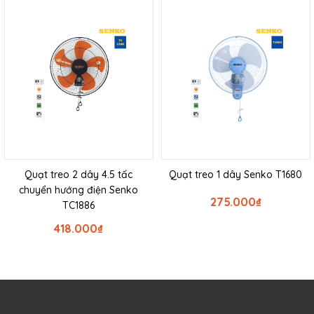
Quạt treo 2 dây 4.5 tấc
Quạt treo 1 dây Senko T1680
chuyển hướng điện Senko
275.000
₫
TC1886
418.000
₫