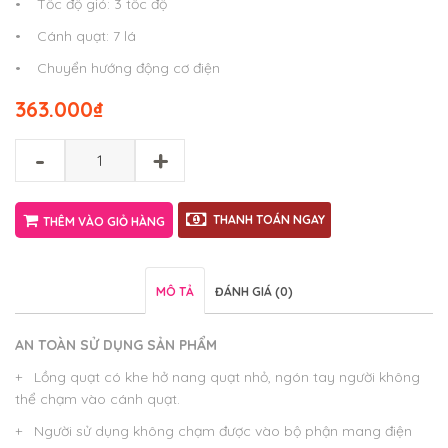
• Tốc độ gió: 3 tốc độ
• Cánh quạt: 7 lá
• Chuyển hướng động cơ điện
363.000
₫
-
+
THANH TOÁN NGAY
THÊM VÀO GIỎ HÀNG
MÔ TẢ
ĐÁNH GIÁ (0)
AN TOÀN SỬ DỤNG SẢN PHẨM
+ Lồng quạt có khe hở nang quạt nhỏ, ngón tay người không
thể chạm vào cánh quạt.
+ Người sử dụng không chạm được vào bộ phận mang điện