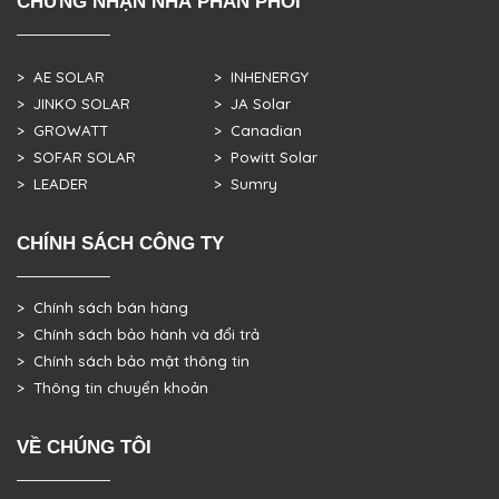
CHỨNG NHẬN NHÀ PHÂN PHỐI
> AE SOLAR
> INHENERGY
> JINKO SOLAR
> JA Solar
> GROWATT
> Canadian
> SOFAR SOLAR
> Powitt Solar
> LEADER
> Sumry
CHÍNH SÁCH CÔNG TY
> Chính sách bán hàng
> Chính sách bảo hành và đổi trả
> Chính sách bảo mật thông tin
> Thông tin chuyển khoản
VỀ CHÚNG TÔI