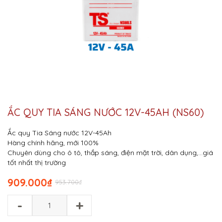
ẮC QUY TIA SÁNG NƯỚC 12V-45AH (NS60)
Ắc quy Tia Sáng nước 12V-45Ah
Hàng chính hãng, mới 100%
Chuyên dùng cho ô tô, thắp sáng, điện mặt trời, dân dụng,…giá
tốt nhất thị trường
909.000
₫
953.700
₫
-
+