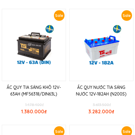
Sale
Sale
ẮC QUY TIA SÁNG KHÔ 12V-
ẮC QUY NƯỚC TIA SÁNG
63AH (MF56318/DIN63L)
NƯỚC 12V-182AH (N200S)
1.478.400
₫
3.613.500
₫
1.380.000
₫
3.282.000
₫
Sale
Sale