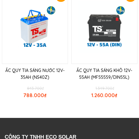
ẮC QUY TIA SÁNG NƯỚC 12V-
ẮC QUY TIA SÁNG KHÔ 12V-
35AH (NS40Z)
55AH (MF55559/DIN55L)
843.700
₫
1.349.700
₫
788.000
₫
1.260.000
₫
CÔNG TY TNHH ECO SOLAR