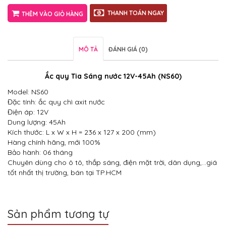
THANH TOÁN NGAY
THÊM VÀO GIỎ HÀNG
MÔ TẢ
ĐÁNH GIÁ (0)
Ắc quy Tia Sáng nước 12V-45Ah (NS60)
Model: NS60
Đặc tính: ắc quy chì axit nước
Điện áp: 12V
Dung lượng: 45Ah
Kích thước: L x W x H = 236 x 127 x 200 (mm)
Hàng chính hãng, mới 100%
Bảo hành: 06 tháng
Chuyên dùng cho ô tô, thắp sáng, điện mặt trời, dân dụng,…giá
tốt nhất thị trường, bán tại TP.HCM
Sản phẩm tương tự