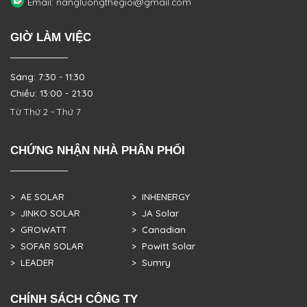
Email: nangluongthegioi@gmail.com
GIỜ LÀM VIỆC
Sáng: 7:30 - 11:30
Chiều: 13:00 - 21:30
Từ Thứ 2 - Thứ 7
CHỨNG NHẬN NHÀ PHÂN PHỐI
> AE SOLAR
> INHENERGY
> JINKO SOLAR
> JA Solar
> GROWATT
> Canadian
> SOFAR SOLAR
> Powitt Solar
> LEADER
> Sumry
CHÍNH SÁCH CÔNG TY