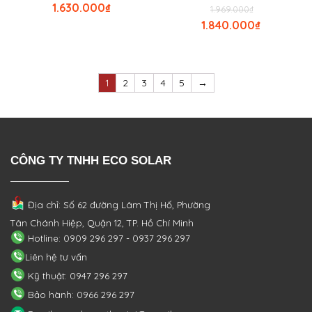
1.630.000
₫
1.969.000
₫
1.840.000
₫
1
2
3
4
5
→
CÔNG TY TNHH ECO SOLAR
Địa chỉ: Số 62 đường Lâm Thị Hố, Phường
Tân Chánh Hiệp, Quận 12, TP. Hồ Chí Minh
Hotline: 0909 296 297 - 0937 296 297
Liên hệ tư vấn
Kỹ thuật: 0947 296 297
Bảo hành: 0966 296 297