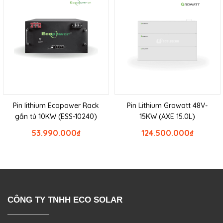
Pin lithium Ecopower Rack
Pin Lithium Growatt 48V-
gắn tủ 10KW (ESS-10240)
15KW (AXE 15.0L)
53.990.000
₫
124.500.000
₫
CÔNG TY TNHH ECO SOLAR