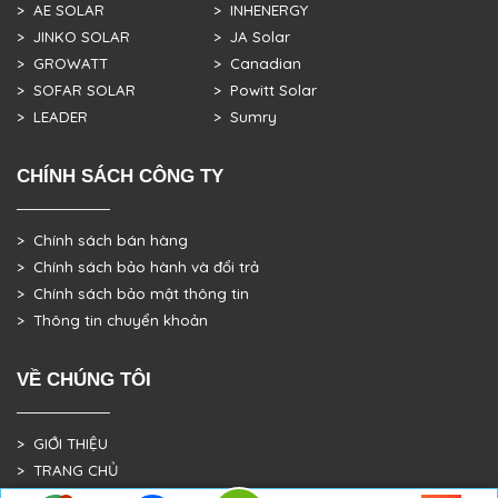
> AE SOLAR
> INHENERGY
> JINKO SOLAR
> JA Solar
> GROWATT
> Canadian
> SOFAR SOLAR
> Powitt Solar
> LEADER
> Sumry
CHÍNH SÁCH CÔNG TY
> Chính sách bán hàng
> Chính sách bảo hành và đổi trả
> Chính sách bảo mật thông tin
> Thông tin chuyển khoản
VỀ CHÚNG TÔI
> GIỚI THIỆU
> TRANG CHỦ
> DỰ ÁN THỰC TẾ