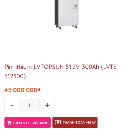
Pin lithium LVTOPSUN 51.2V-300Ah (LVTS
512300)
45.000.000
₫
-
+
THANH TOÁN NGAY
THÊM VÀO GIỎ HÀNG