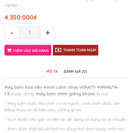
nghiệp…
4.350.000
₫
-
+
THANH TOÁN NGAY
THÊM VÀO GIỎ HÀNG
MÔ TẢ
ĐÁNH GIÁ (0)
Máy bơm hỏa tiễn 4inch cánh nhựa VERATTI 4VRM6/14-
1.5
thuộc dòng
máy bơm chìm giếng khoan
là loại :
– Máy bơm nước thả chìm có vỏ ngoài, cánh bơm được làm
bằng nhựa có độ bền cao, chống gỉ sét
– Kích thước nhỏ gọn và tiện lợi, dễ dàng sử dụng và di chuyển
– Bơm được thiết kế với hình trụ đứng thả chìm trong nước nên