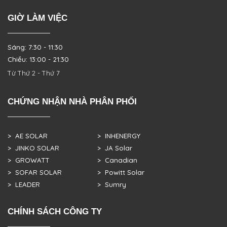
GIỜ LÀM VIỆC
Sáng: 7:30 - 11:30
Chiều: 13:00 - 21:30
Từ Thứ 2 - Thứ 7
CHỨNG NHẬN NHÀ PHÂN PHỐI
> AE SOLAR
> INHENERGY
> JINKO SOLAR
> JA Solar
> GROWATT
> Canadian
> SOFAR SOLAR
> Powitt Solar
> LEADER
> Sumry
CHÍNH SÁCH CÔNG TY