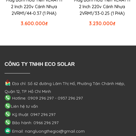
Máy Bơm Hỏa Tiễn VERATTI
Máy Bơm Hỏa Tiễn VERATTI
2 Inch 220v Cánh Nhựa
2 Inch 220v Cánh Nhựa
2VRM1/44-0.37 (1 PHA)
2VRM1/33-0.25 (1 PHA)
3.600.000
₫
3.230.000
₫
CÔNG TY TNHH ECO SOLAR
Địa chỉ: Số 62 đường Lâm Thị Hố, Phường
Tân Chánh Hiệp,
Quận 12, TP. Hồ Chí Minh
Hotline: 0909 296 297 - 0937 296 297
Liên hệ tư vấn
Kỹ thuật: 0947 296 297
Bảo hành: 0966 296 297
Email: nangluongthegioi@gmail.com