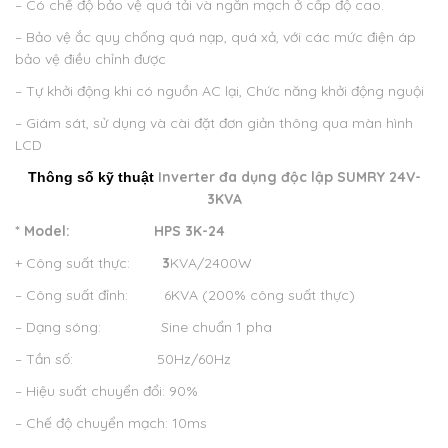
– Có chế độ bảo vệ quá tải và ngắn mạch ở cấp độ cao.
– Bảo vệ ắc quy chống quá nạp, quá xả, với các mức điện áp
bảo vệ điều chỉnh được
– Tự khởi động khi có nguồn AC lại, Chức năng khởi động nguội
– Giám sát, sử dụng và cài đặt đơn giản thông qua màn hình
LCD
Inverter đa dụng độc lập SUMRY 24V-
Thông số kỹ thuật
3KVA
* Model: HPS 3K-24
+ Công suất thực:
3
KVA/2400W
– Công suất đỉnh: 6KVA (200% công suất thực)
– Dạng sóng: Sine chuẩn 1 pha
– Tần số: 50Hz/60Hz
– Hiệu suất chuyển đổi: 90%
– Chế độ chuyển mạch: 10ms