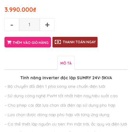
3.990.000
₫
-
+
THANH TOÁN NGAY
THÊM VÀO GIỎ HÀNG
MÔ TẢ
Tính năng Inverter độc lập SUMRY 24V-3KVA
– Bộ chuyển đổi điện 1 pha sóng sine chuẩn điện lưới
– Sử dụng công nghệ PWM tốt nhất hiện nay,hiệu suất cao
– Cho phép cài đặt lựa chọn dải điện áp sử dụng phù hợp
– Lựa chọn được dòng nạp phù hợp với từng ứng dụng
– Có thể thiết lập nguồn ưu tiên: Pin mặt trời, ắc quy và điện lưới