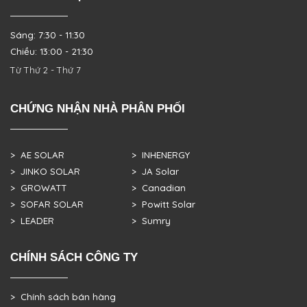
Sáng: 7:30 - 11:30
Chiều: 13:00 - 21:30
Từ Thứ 2 - Thứ 7
CHỨNG NHẬN NHÀ PHÂN PHỐI
> AE SOLAR
> INHENERGY
> JINKO SOLAR
> JA Solar
> GROWATT
> Canadian
> SOFAR SOLAR
> Powitt Solar
> LEADER
> Sumry
CHÍNH SÁCH CÔNG TY
> Chính sách bán hàng