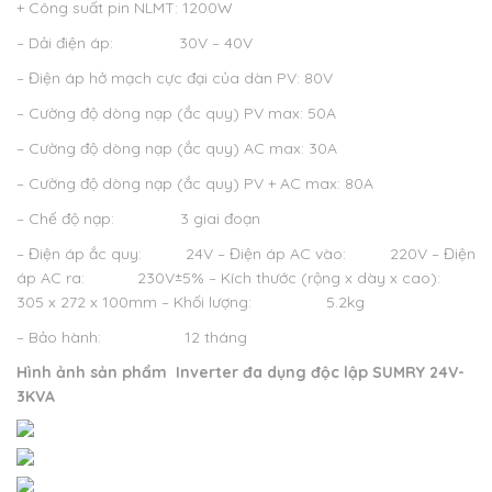
+ Công suất pin NLMT: 1200W
– Dải điện áp: 30V – 40V
– Điện áp hở mạch cực đại của dàn PV: 80V
– Cường độ dòng nạp (ắc quy) PV max: 50A
– Cường độ dòng nạp (ắc quy) AC max: 30A
– Cường độ dòng nạp (ắc quy) PV + AC max: 80A
– Chế độ nạp: 3 giai đoạn
– Điện áp ắc quy: 24V
– Điện áp AC vào: 220V
– Điện
áp AC ra: 230V±5%
– Kích thước (rộng x dày x cao):
305 x 272 x 100mm
– Khối lượng: 5.2kg
– Bảo hành: 12 tháng
Hình ảnh sản phẩm
Inverter đa dụng độc lập SUMRY 24V-
3KVA