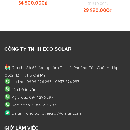
64.500.000
₫
31.990.000
₫
29.990.000
₫
CÔNG TY TNHH ECO SOLAR
Địa chỉ: Số 62 đường Lâm Thị Hố, Phường
Tân Chánh Hiệp,
Quận 12, TP. Hồ Chí Minh
Hotline: 0909 296 297 - 0937 296 297
Liên hệ tư vấn
Kỹ thuật: 0947 296 297
Bảo hành: 0966 296 297
Email: nangluongthegioi@gmail.com
GIỜ LÀM VIỆC