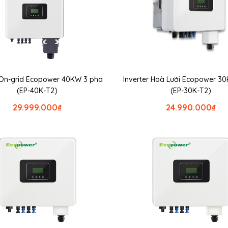
r On-grid Ecopower 40KW 3 pha
Inverter Hoà Lưới Ecopower 3
(EP-40K-T2)
(EP-30K-T2)
29.999.000
₫
24.990.000
₫