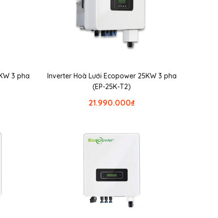
0KW 3 pha
Inverter Hoà Lưới Ecopower 25KW 3 pha
(EP-25K-T2)
21.990.000
₫