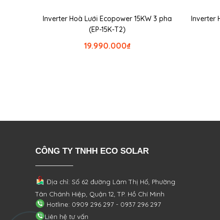
Inverter Hoà Lưới Ecopower 15KW 3 pha
Inverter
(EP-15K-T2)
19.990.000
₫
CÔNG TY TNHH ECO SOLAR
Địa chỉ: Số 62 đường Lâm Thị Hố, Phường
Tân Chánh Hiệp, Quận 12, TP. Hồ Chí Minh
Hotline: 0909 296 297 - 0937 296 297
Liên hệ tư vấn