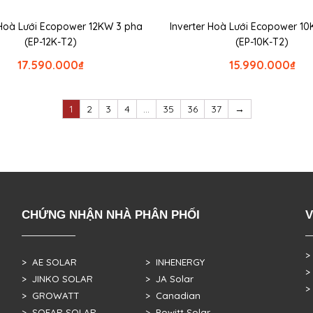
 Hoà Lưới Ecopower 12KW 3 pha
Inverter Hoà Lưới Ecopower 1
(EP-12K-T2)
(EP-10K-T2)
17.590.000
₫
15.990.000
₫
1
2
3
4
…
35
36
37
→
CHỨNG NHẬN NHÀ PHÂN PHỐI
V
>
> AE SOLAR
> INHENERGY
>
> JINKO SOLAR
> JA Solar
>
> GROWATT
> Canadian
> SOFAR SOLAR
> Powitt Solar