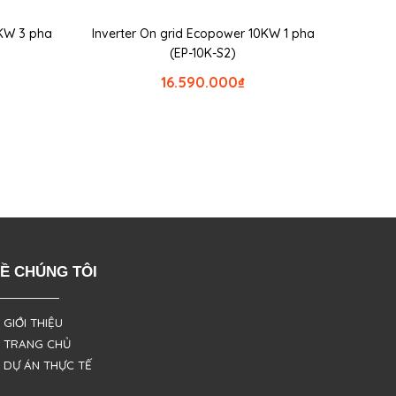
0KW 3 pha
Inverter On grid Ecopower 10KW 1 pha
(EP-10K-S2)
16.590.000
₫
Ề CHÚNG TÔI
 GIỚI THIỆU
 TRANG CHỦ
 DỰ ÁN THỰC TẾ