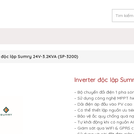
r độc lập Sumry 24V-3.2KVA (SP-3200)
Inverter độc lập Sum
– Bộ chuyển đổi điện 1 pha són
– Sử dụng công nghệ MPPT hiệ
– Dải điện áp đầu vào PV cao
– Có thể thiết lập nguồn ưu tiên
– Bảo vệ ắc quy chống quá nạp
– Tự khởi động khi có nguồn A
– Giám sát qua WIFI & GPRS c