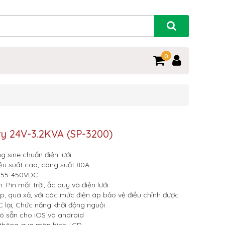
0
ry 24V-3.2KVA (SP-3200)
g sine chuẩn điện lưới
u suất cao, công suất 80A
: 55-450VDC
: Pin mặt trời, ắc quy và điện lưới
, quá xả, với các mức điện áp bảo vệ điều chỉnh được
C lại, Chức năng khởi động nguội
ó sẵn cho iOS và android