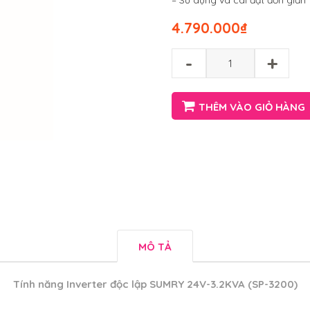
– Sử dụng và cài đặt đơn giả
4.790.000
₫
-
+
THÊM VÀO GIỎ HÀNG
MÔ TẢ
Tính năng
Inverter độc lập SUMRY 24V-3.2KVA (SP-3200)