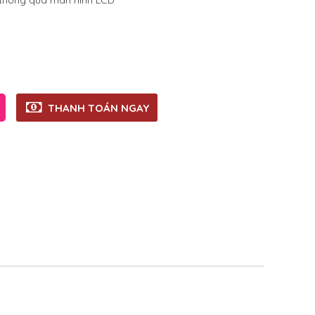
n thông qua màn hình LCD
THANH TOÁN NGAY