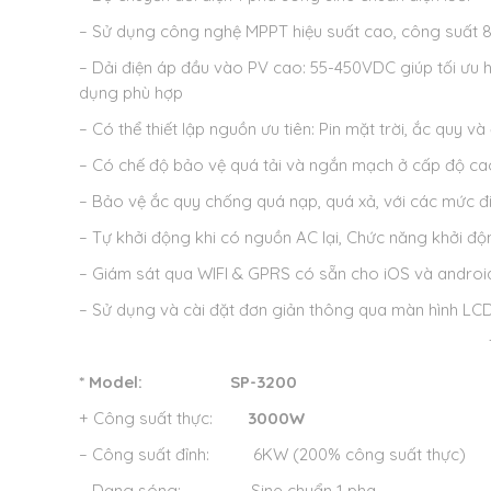
– Sử dụng công nghệ MPPT hiệu suất cao, công suất 
– Dải điện áp đầu vào PV cao: 55-450VDC giúp tối ưu hó
dụng phù hợp
– Có thể thiết lập nguồn ưu tiên: Pin mặt trời, ắc quy và 
– Có chế độ bảo vệ quá tải và ngắn mạch ở cấp độ ca
– Bảo vệ ắc quy chống quá nạp, quá xả, với các mức đ
– Tự khởi động khi có nguồn AC lại, Chức năng khởi độ
– Giám sát qua WIFI & GPRS có sẵn cho iOS và androi
– Sử dụng và cài đặt đơn giản thông qua màn hình LC
* Model:
SP-3200
+ Công suất thực:
3000W
– Công suất đỉnh: 6KW (200% công suất thực)
– Dạng sóng: Sine chuẩn 1 pha