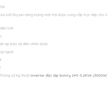
80A
a tuổi thọ pin năng lượng mặt trời được cung cấp trực tiếp cho t
điện lưới
o.
iện áp bảo vệ điều chỉnh được
ng nguội
d
D
Thông số kỹ thuật
Inverter độc lập Sumry 24V-3.2KVA (3000W