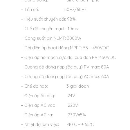
– Tần số: 50Hz/60Hz
– Hiệu suất chuyển đổi: 98%
– Chế độ chuyển mạch: 10ms
+ Công suất pin NLMT: 3000W
– Dải điện áp hoạt động MPPT: 55 – 450VDC
– Điện áp hở mạch cực đại của dàn PV: 450VDC
– Cường độ dòng nạp (ắc quy) PV max: 80A
– Cường độ dòng nạp (ắc quy) AC max: 60A
– Chế độ nạp: 3 giai đoạn
– Điện áp ắc quy: 24V
– Điện áp AC vào: 220V
– Điện áp AC ra: 230V±5%
– Nhiệt độ làm việc: -10°C ~ + 55°C