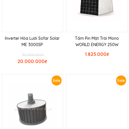
Inverter Hòa Lưới Sofar Solar
Tấm Pin Mặt Trời Mono
ME 3000SP
WORLD ENERGY 250W
1.825.000
₫
30.000.000
₫
20.000.000
₫
Sale
Sale