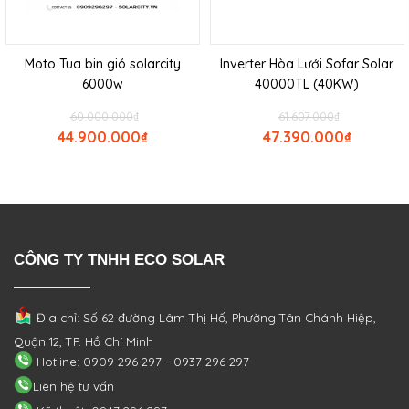
Moto Tua bin gió solarcity
Inverter Hòa Lưới Sofar Solar
6000w
40000TL (40KW)
60.000.000
₫
61.607.000
₫
44.900.000
₫
47.390.000
₫
CÔNG TY TNHH ECO SOLAR
Địa chỉ: Số 62 đường Lâm Thị Hố, Phường
Tân Chánh Hiệp,
Quận 12, TP. Hồ Chí Minh
Hotline: 0909 296 297 - 0937 296 297
Liên hệ tư vấn