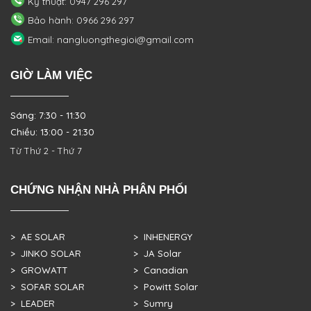
Kỹ thuật: 0947 296 297
Bảo hành: 0966 296 297
Email: nangluongthegioi@gmail.com
GIỜ LÀM VIỆC
Sáng: 7:30 - 11:30
Chiều: 13:00 - 21:30
Từ Thứ 2 - Thứ 7
CHỨNG NHẬN NHÀ PHÂN PHỐI
> AE SOLAR
> INHENERGY
> JINKO SOLAR
> JA Solar
> GROWATT
> Canadian
> SOFAR SOLAR
> Powitt Solar
> LEADER
> Sumry