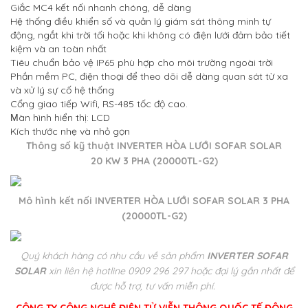
Giắc MC4 kết nối nhanh chóng, dễ dàng
Hệ thống điều khiển số và quản lý giám sát thông minh tự
động, ngắt khi trời tối hoặc khi không có điện lưới đảm bảo tiết
kiệm và an toàn nhất
Tiêu chuẩn bảo vệ IP65 phù hợp cho môi trường ngoài trời
Phần mềm PC, điện thoại để theo dõi dễ dàng quan sát từ xa
và xử lý sự cố hệ thống
Cổng giao tiếp Wifi, RS-485 tốc độ cao.
àn hình hiển thị: LCD
M
Kích thước nhẹ và nhỏ gọn
Thông số kỹ thuật INVERTER HÒA LƯỚI SOFAR SOLAR
20 KW 3 PHA (20000TL-G2)
Mô hình kết nối INVERTER HÒA LƯỚI SOFAR SOLAR 3 PHA
(20000TL-G2)
Quý khách hàng có nhu cầu về sản phẩm
INVERTER SOFAR
SOLAR
xin liên hệ hotline 0909 296 297 hoặc đại lý gần nhất để
được hỗ trợ, tư vấn miễn phí.