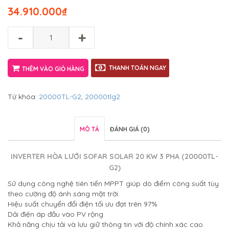
34.910.000
₫
-
+
THANH TOÁN NGAY
THÊM VÀO GIỎ HÀNG
Từ khóa:
20000TL-G2
,
20000tlg2
MÔ TẢ
ĐÁNH GIÁ (0)
INVERTER HÒA LƯỚI SOFAR SOLAR 20 KW 3 PHA (20000TL-
G2)
Sử dụng công nghệ tiên tiến MPPT giúp dò điểm công suất tùy
theo cường độ ánh sáng mặt trời.
Hiệu suất chuyển đổi điện tối ưu đạt trên 97%
Dải điện áp đầu vào PV rộng
Khả năng chịu tải và lưu giữ thông tin với độ chính xác cao.