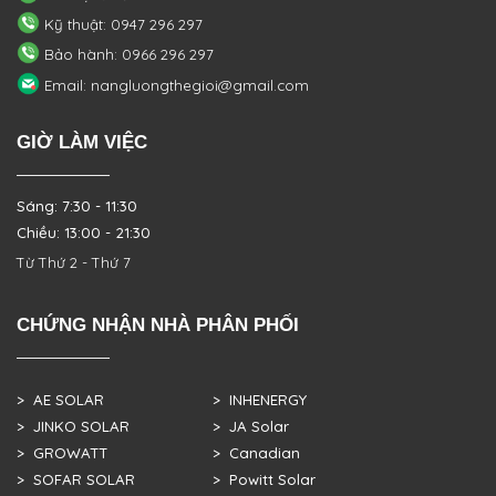
Kỹ thuật: 0947 296 297
Bảo hành: 0966 296 297
Email: nangluongthegioi@gmail.com
GIỜ LÀM VIỆC
Sáng: 7:30 - 11:30
Chiều: 13:00 - 21:30
Từ Thứ 2 - Thứ 7
CHỨNG NHẬN NHÀ PHÂN PHỐI
> AE SOLAR
> INHENERGY
> JINKO SOLAR
> JA Solar
> GROWATT
> Canadian
> SOFAR SOLAR
> Powitt Solar