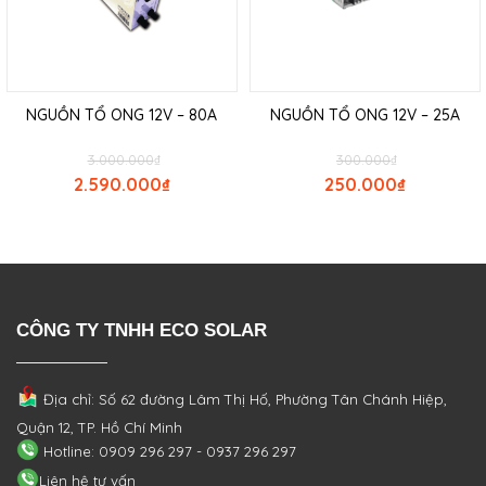
NGUỒN TỔ ONG 12V – 80A
NGUỒN TỔ ONG 12V – 25A
3.000.000
₫
300.000
₫
2.590.000
₫
250.000
₫
CÔNG TY TNHH ECO SOLAR
Địa chỉ: Số 62 đường Lâm Thị Hố, Phường
Tân Chánh Hiệp,
Quận 12, TP. Hồ Chí Minh
Hotline: 0909 296 297 - 0937 296 297
Liên hệ tư vấn