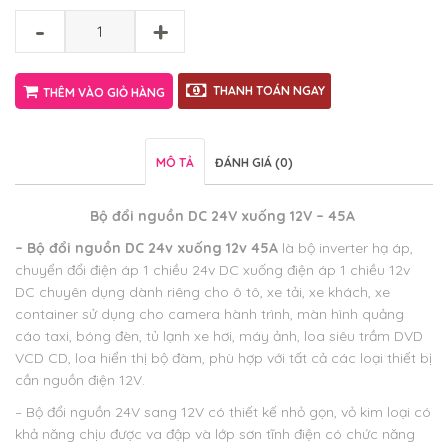
-
+
THANH TOÁN NGAY
THÊM VÀO GIỎ HÀNG
MÔ TẢ
ĐÁNH GIÁ (0)
Bộ đổi nguồn DC 24V xuống 12V – 45A
– Bộ đổi nguồn DC 24v xuống 12v 45A
là bộ inverter hạ áp,
chuyển đổi điện áp 1 chiều 24v DC xuống điện áp 1 chiều 12v
DC chuyên dụng dành riêng cho ô tô, xe tải, xe khách, xe
container sử dụng cho camera hành trình, màn hình quảng
cáo taxi, bóng đèn, tủ lạnh xe hơi, máy ảnh, loa siêu trầm DVD
VCD CD, loa hiển thị bộ đàm, phù hợp với tất cả các loại thiết bị
cần nguồn điện 12V.
– Bộ đổi nguồn 24V sang 12V có thiết kế nhỏ gọn, vỏ kim loại có
khả năng chịu được va đập và lớp sơn tĩnh điện có chức năng