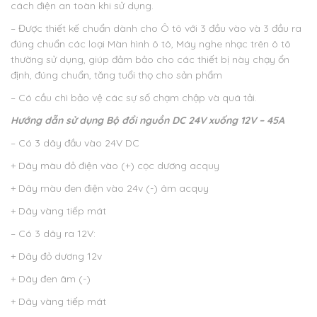
cách điện an toàn khi sử dụng.
– Được thiết kế chuẩn dành cho Ô tô với 3 đầu vào và 3 đầu ra
đúng chuẩn các loại Màn hình ô tô, Máy nghe nhạc trên ô tô
thường sử dụng, giúp đảm bảo cho các thiết bị này chạy ổn
định, đúng chuẩn, tăng tuổi thọ cho sản phẩm
– Có cầu chì bảo vệ các sự số chạm chập và quá tải.
Hướng dẫn sử dụng
Bộ đổi nguồn DC 24V xuống 12V – 45A
– Có 3 dây đầu vào 24V DC
+ Dây màu đỏ điện vào (+) cọc dương acquy
+ Dây màu đen điện vào 24v (-) âm acquy
+ Dây vàng tiếp mát
– Có 3 dây ra 12V:
+ Dây đỏ dương 12v
+ Dây đen âm (-)
+ Dây vàng tiếp mát