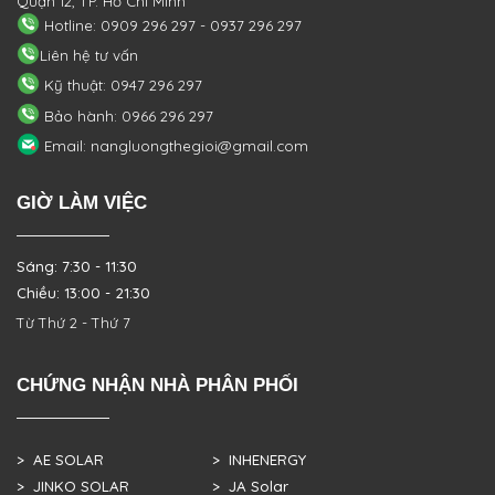
Quận 12, TP. Hồ Chí Minh
Hotline: 0909 296 297 - 0937 296 297
Liên hệ tư vấn
Kỹ thuật: 0947 296 297
Bảo hành: 0966 296 297
Email: nangluongthegioi@gmail.com
GIỜ LÀM VIỆC
Sáng: 7:30 - 11:30
Chiều: 13:00 - 21:30
Từ Thứ 2 - Thứ 7
CHỨNG NHẬN NHÀ PHÂN PHỐI
> AE SOLAR
> INHENERGY
> JINKO SOLAR
> JA Solar