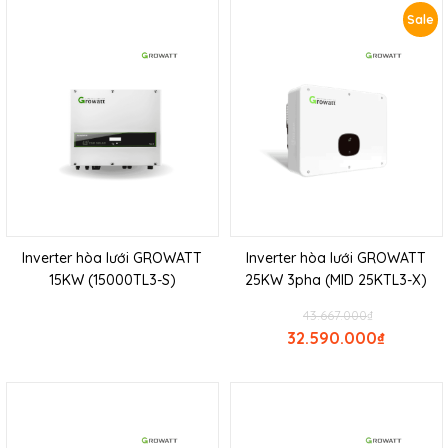
Sale
Inverter hòa lưới GROWATT
Inverter hòa lưới GROWATT
15KW (15000TL3-S)
25KW 3pha (MID 25KTL3-X)
43.667.000
₫
32.590.000
₫