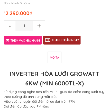
Bảo hành 5 năm
12.290.000
₫
-
+
THANH TOÁN NGAY
THÊM VÀO GIỎ HÀNG
MÔ TẢ
INVERTER HÒA LƯỚI GROWATT
6KW (MIN 6000TL-X)
Sử dụng công nghệ tiên tiến MPPT giúp dò điểm công suất tùy
theo cường độ ánh sáng mặt trời.
Hiệu suất chuyển đổi điện tối ưu đạt trên 97%
Dải điện áp đầu vào PV rộng