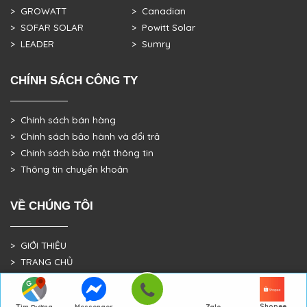
> GROWATT
> Canadian
> SOFAR SOLAR
> Powitt Solar
> LEADER
> Sumry
CHÍNH SÁCH CÔNG TY
> Chính sách bán hàng
> Chính sách bảo hành và đổi trả
> Chính sách bảo mật thông tin
> Thông tin chuyển khoản
VỀ CHÚNG TÔI
> GIỚI THIỆU
> TRANG CHỦ
> DỰ ÁN THỰC TẾ
Shopee