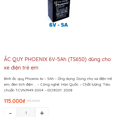
ẮC QUY PHOENIX 6V-5Ah (TS650) dùng cho
xe điện trẻ em
Bình ắc quy Phoenix 6v – 5Ah
– Ứng dụng: Dùng cho xe điện trẻ
em, đèn tích điện …
– Công nghệ: Hàn Quốc
– Chất lượng: Tiêu
chuẩn TCVN7449-2004 – ISO9001: 2008
115.000
₫
135.000
₫
-
+