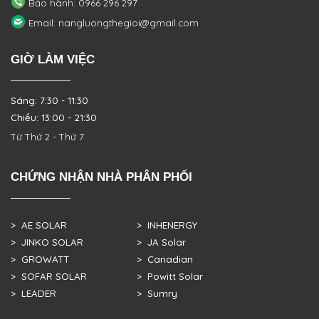
Bảo hành: 0966 296 297
Email: nangluongthegioi@gmail.com
GIỜ LÀM VIỆC
Sáng: 7:30 - 11:30
Chiều: 13:00 - 21:30
Từ Thứ 2 - Thứ 7
CHỨNG NHẬN NHÀ PHÂN PHỐI
> AE SOLAR
> INHENERGY
> JINKO SOLAR
> JA Solar
> GROWATT
> Canadian
> SOFAR SOLAR
> Powitt Solar
> LEADER
> Sumry