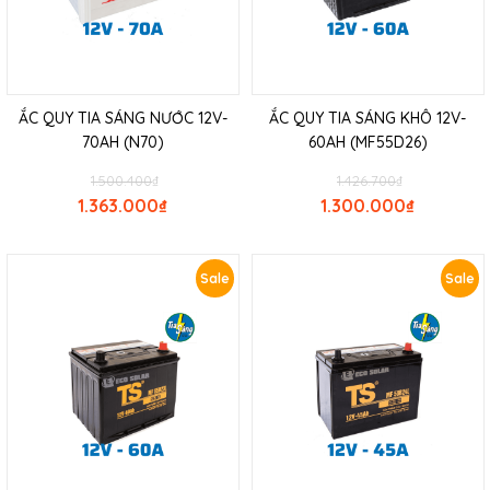
ẮC QUY TIA SÁNG NƯỚC 12V-
ẮC QUY TIA SÁNG KHÔ 12V-
70AH (N70)
60AH (MF55D26)
1.500.400
₫
1.426.700
₫
1.363.000
₫
1.300.000
₫
Sale
Sale