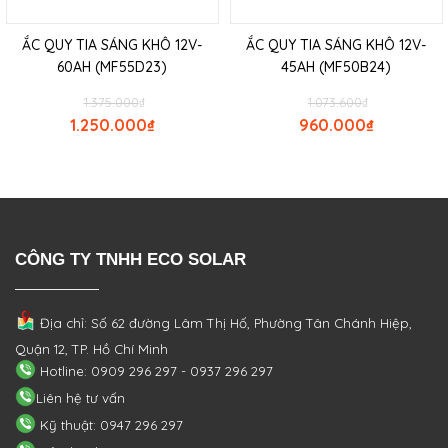
ẮC QUY TIA SÁNG KHÔ 12V-
ẮC QUY TIA SÁNG KHÔ 12V-
60AH (MF55D23)
45AH (MF50B24)
1.375.000
₫
1.073.600
₫
1.250.000
₫
960.000
₫
CÔNG TY TNHH ECO SOLAR
Địa chỉ: Số 62 đường Lâm Thị Hố, Phường
Tân Chánh Hiệp,
Quận 12, TP. Hồ Chí Minh
Hotline: 0909 296 297 - 0937 296 297
Liên hệ tư vấn
Kỹ thuật: 0947 296 297