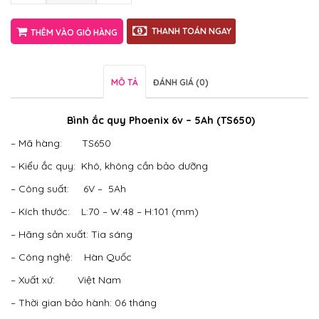
THANH TOÁN NGAY
THÊM VÀO GIỎ HÀNG
MÔ TẢ
ĐÁNH GIÁ (0)
Bình ắc quy Phoenix 6v – 5Ah (TS650)
– Mã hàng: TS650
– Kiểu ắc quy: Khô, không cần bảo dưỡng
– Công suất: 6V – 5Ah
– Kích thước: L:70 – W:48 – H:101 (mm)
– Hãng sản xuất: Tia sáng
– Công nghệ: Hàn Quốc
– Xuất xứ: Việt Nam
– Thời gian bảo hành: 06 tháng