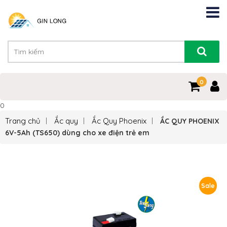
0
0
Trang chủ
Ắc quy
Ắc Quy Phoenix
ẮC QUY PHOENIX
6V-5Ah (TS650) dùng cho xe điện trẻ em
Sale