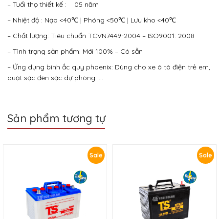
– Tuổi thọ thiết kế : 05 năm
– Nhiệt độ : Nạp <40℃ | Phóng <50℃ | Lưu kho <40℃
– Chất lượng: Tiêu chuẩn TCVN7449-2004 – ISO9001: 2008
– Tình trạng sản phẩm: Mới 100% – Có sẵn
– Ứng dụng bình ắc quy phoenix: Dùng cho xe ô tô điện trẻ em,
quạt sạc đèn sạc dự phòng ….
Sản phẩm tương tự
Sale
Sale