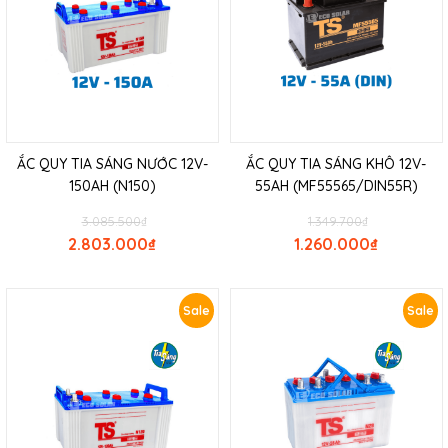
ẮC QUY TIA SÁNG NƯỚC 12V-
ẮC QUY TIA SÁNG KHÔ 12V-
150AH (N150)
55AH (MF55565/DIN55R)
3.085.500
₫
1.349.700
₫
2.803.000
₫
1.260.000
₫
Sale
Sale