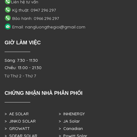
Liên hệ tư vấn
Kỹ thuật: 0947 296 297
Bảo hành: 0966 296 297
Email: nangluongthegioi@gmail.com
GIỜ LÀM VIỆC
Sáng: 7:30 - 11:30
Chiều: 13:00 - 21:30
Từ Thứ 2 - Thứ 7
CHỨNG NHẬN NHÀ PHÂN PHỐI
> AE SOLAR
> INHENERGY
> JINKO SOLAR
> JA Solar
> GROWATT
> Canadian
> SOFAR SOLAR
> Powitt Solar