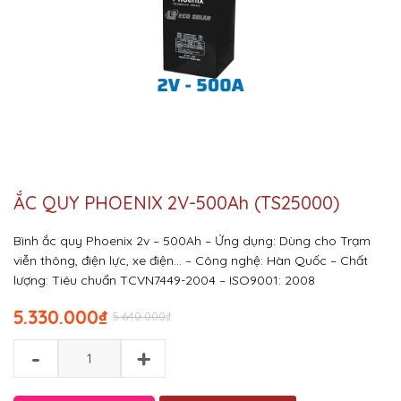
ẮC QUY PHOENIX 2V-500Ah (TS25000)
Bình ắc quy Phoenix 2v – 500Ah
– Ứng dụng: Dùng cho Trạm
viễn thông, điện lực, xe điện…
– Công nghệ: Hàn Quốc
– Chất
lượng: Tiêu chuẩn TCVN7449-2004 – ISO9001: 2008
5.330.000
₫
5.640.000
₫
-
+