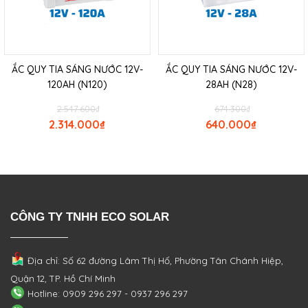
ẮC QUY TIA SÁNG NƯỚC 12V-
ẮC QUY TIA SÁNG NƯỚC 12V-
120AH (N120)
28AH (N28)
2.547.600
₫
674.300
₫
2.314.000
₫
640.000
₫
CÔNG TY TNHH ECO SOLAR
Địa chỉ: Số 62 đường Lâm Thị Hố, Phường
Tân Chánh Hiệp,
Quận 12, TP. Hồ Chí Minh
Hotline: 0909 296 297 - 0937 296 297