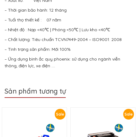
– Xuất xứ: Việt Nam
– Thời gian bảo hành: 12 tháng
– Tuổi thọ thiết kế : 07 năm
– Nhiệt độ : Nạp <40℃ | Phóng <50℃ | Lưu kho <40℃
– Chất lượng: Tiêu chuẩn TCVN7449-2004 – ISO9001: 2008
– Tình trạng sản phẩm: Mới 100%
– Ứng dụng bình ắc quy phoenix: sử dụng cho ngành viễn
thông, điện lực, xe điện ….
Sản phẩm tương tự
Sale
Sale