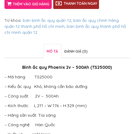
THANH TOÁN NGAY
THÊM VÀO GIỎ HÀNG
Từ khóa:
bán bình ắc quy quận 12
,
bán ắc quy chính hãng
quận 12 thành phố hồ chí minh
,
bán bình ắc quy thành phố hồ
chí minh quận 12
MÔ TẢ
ĐÁNH GIÁ (0)
Bình ắc quy Phoenix 2v – 500Ah (TS25000)
– Mã hàng: TS25000
– Kiểu ắc quy: Khô, không cần bảo dưỡng
– Công suất: 2V – 500Ah
– Kích thước: L:211 – W:176 – H:329 (mm)
– Hãng sản xuất: Tia sáng
– Công nghệ: Hàn Quốc