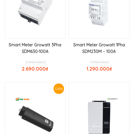
Smart Meter Growatt 3Pha
Smart Meter Growatt 1Pha
SDM630-100A
SDM230M – 100A
3.900.000
₫
1.590.000
₫
2.690.000
₫
1.290.000
₫
Sale