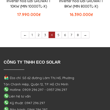
Inverter hòa lưới GROWATT
Inverter hòa lưới GROWATT
10KW (MIN 10000TL-X)
8KW (MIN 8000TL-X)
17.990.000
₫
16.390.000
₫
←
1
2
3
4
5
6
7
8
→
CÔNG TY TNHH ECO SOLAR
Địa chỉ: Số 62 đường Lâm Thị Hố, Phường
Tân Chánh Hiệp, Quận 12, TP. Hồ Chí Minh
Hotline: 0909 296 297 - 0937 296 297
Liên hệ tư vấn
Kỹ thuật: 0947 296 297
Bảo hành: 0966 296 297