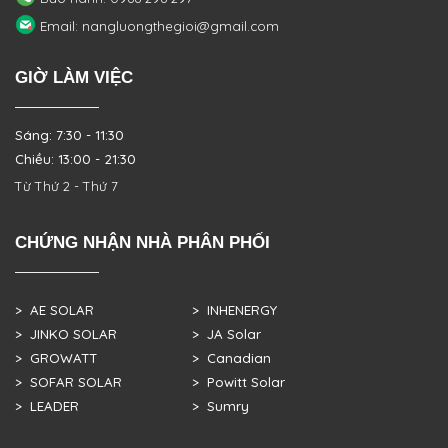
Email: nangluongthegioi@gmail.com
GIỜ LÀM VIỆC
Sáng: 7:30 - 11:30
Chiều: 13:00 - 21:30
Từ Thứ 2 - Thứ 7
CHỨNG NHẬN NHÀ PHÂN PHỐI
> AE SOLAR
> INHENERGY
> JINKO SOLAR
> JA Solar
> GROWATT
> Canadian
> SOFAR SOLAR
> Powitt Solar
> LEADER
> Sumry