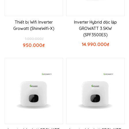
Thiết bị Wifi Inverter
Inverter Hybrid độc lập
Growatt (ShineWifi-X)
GROWATT 3.5KW
(SPF3500ES)
1.000.000
₫
14.990.000
₫
950.000
₫