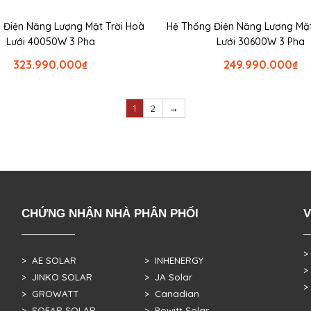
 Điện Năng Lượng Mặt Trời Hoà
Hệ Thống Điện Năng Lượng Mặt
Lưới 40050W 3 Pha
Lưới 30600W 3 Pha
323.990.000
₫
249.990.000
₫
1
2
→
CHỨNG NHẬN NHÀ PHÂN PHỐI
V
>
> AE SOLAR
> INHENERGY
>
> JINKO SOLAR
> JA Solar
>
> GROWATT
> Canadian
> SOFAR SOLAR
> Powitt Solar