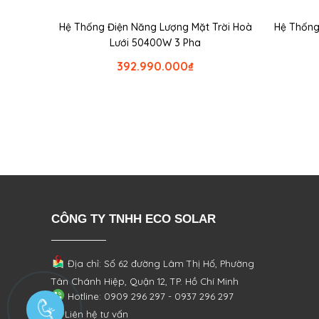
Hệ Thống Điện Năng Lượng Mặt Trời Hoà
Hệ Thống
Lưới 50400W 3 Pha
392.990.000
₫
CÔNG TY TNHH ECO SOLAR
Địa chỉ: Số 62 đường Lâm Thị Hố, Phường
Tân Chánh Hiệp, Quận 12, TP. Hồ Chí Minh
Hotline: 0909 296 297 - 0937 296 297
Liên hệ tư vấn