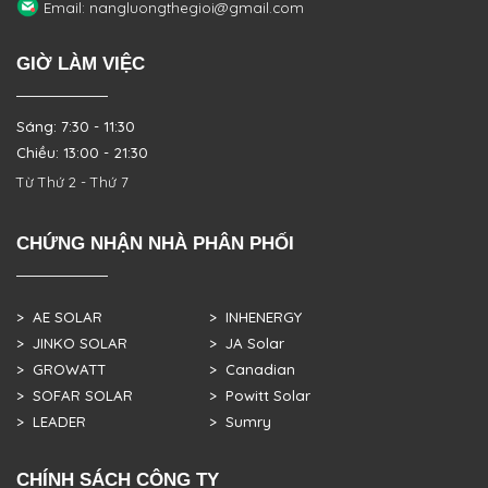
Email: nangluongthegioi@gmail.com
GIỜ LÀM VIỆC
Sáng: 7:30 - 11:30
Chiều: 13:00 - 21:30
Từ Thứ 2 - Thứ 7
CHỨNG NHẬN NHÀ PHÂN PHỐI
> AE SOLAR
> INHENERGY
> JINKO SOLAR
> JA Solar
> GROWATT
> Canadian
> SOFAR SOLAR
> Powitt Solar
> LEADER
> Sumry
CHÍNH SÁCH CÔNG TY