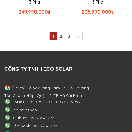
3 Pha
3 Pha
249.990.000
₫
205.990.000
₫
1
2
3
→
CÔNG TY TNHH ECO SOLAR
Địa chỉ: Số 62 đường Lâm Thị Hố, Phường
Tân Chánh Hiệp, Quận 12, TP. Hồ Chí Minh
Hotline: 0909 296 297 - 0937 296 297
Liên hệ tư vấn
Kỹ thuật: 0947 296 297
Bảo hành: 0966 296 297