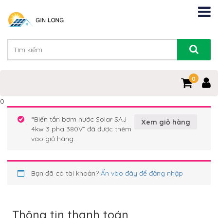
0
0
“Biến tần bơm nước Solar SAJ
Xem giỏ hàng
4kw 3 pha 380V” đã được thêm
vào giỏ hàng.
Bạn đã có tài khoản?
Ấn vào đây để đăng nhập
Thông tin thanh toán