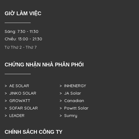
GIỜ LÀM VIỆC
Sáng: 7:30 - 11:30
Chiều: 13:00 - 21:30
Từ Thứ 2 - Thứ 7
CHỨNG NHẬN NHÀ PHÂN PHỐI
> AE SOLAR
> INHENERGY
> JINKO SOLAR
> JA Solar
> GROWATT
> Canadian
> SOFAR SOLAR
> Powitt Solar
> LEADER
> Sumry
CHÍNH SÁCH CÔNG TY