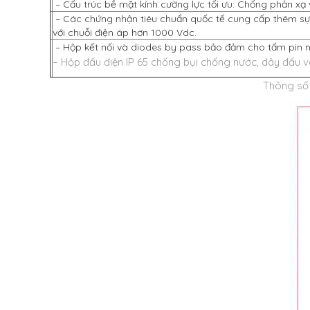
– Cấu trúc bề mặt kính cường lực tối ưu: Chống phản xạ 
– Các chứng nhận tiêu chuẩn quốc tế cung cấp thêm sự b
với chuỗi điện áp hơn 1000 Vdc.
– Hộp kết nối và diodes by pass bảo đảm cho tấm pin năn
– Hộp đấu điện IP 65 chống bụi chống nước, dây đấu v
Thông số