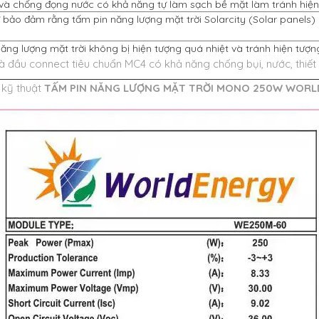
và chống đọng nước có khả năng tự làm sạch bề mặt làm tránh hiệ
ảo đảm rằng tấm pin năng lượng mặt trời Solarcity (Solar panels) 
g lượng mặt trời không bị hiện tượng quá nhiệt và tránh hiện tượng
à đầu connect tiêu chuẩn MC4 có khả năng chống bụi, nước, thiết
 kỹ thuật
TẤM PIN NĂNG LƯỢNG MẶT TRỜI MONO 250W WORL