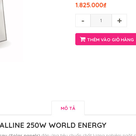
1.825.000
₫
-
+
THÊM VÀO GIỎ HÀNG
MÔ TẢ
TALLINE 250W WORLD ENERGY
gy (Solar panels)
đáp ứng tiêu chuẩn chất lượng nghiêm ngặt củ