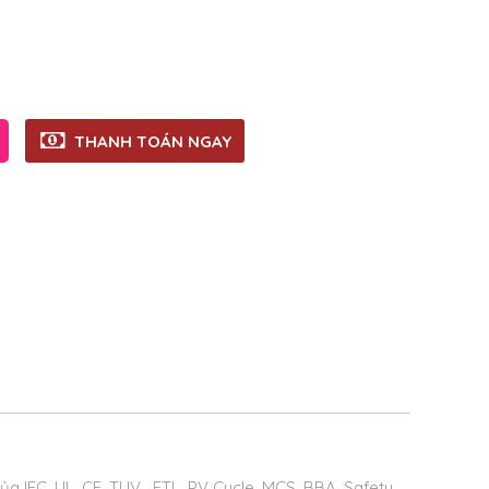
THANH TOÁN NGAY
a IEC, UL, CE, TUV , ETL, PV Cycle, MCS, BBA, Safety