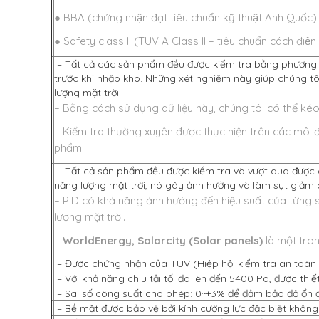
● BBA (chứng nhận đạt tiêu chuẩn kỹ thuật Anh Quốc)
● Safety class II (TÜV A Class II – tiêu chuẩn cách điệ
– Tất cả các sản phẩm đều được kiểm tra bằng phương 
trước khi nhập kho. Những xét nghiệm này giúp chúng tô
lượng mặt trời
– Bằng cách sử dụng dữ liệu này, chúng tôi có thể kéo d
– Kiểm tra thường xuyên được thực hiện trên các mô-đu
phẩm.
– Tất cả sản phẩm đều được kiểm tra và vượt qua được qu
năng lượng mặt trời, nó gây ảnh hưởng và làm sụt giảm 
– PID có khả năng ảnh hưởng đến hiệu suất của từng 
lượng mặt trời.
–
WorldEnergy, Solarcity (Solar panels)
là một tron
– Được chứng nhận của TUV (Hiệp hội kiểm tra an toàn kỹ
– Với khả năng chịu tải tối đa lên đến 5400 Pa, được thi
– Sai số công suất cho phép: 0~+3% để đảm bảo độ ổn đ
– Bề mặt được bảo vệ bởi kính cường lực đặc biệt khôn