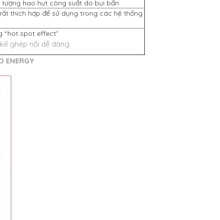
n tượng hao hụt công suất do bụi bẩn.
rất thích hợp để sử dụng trong các hệ thống
 “hot spot effect”.
 kế ghép nối dễ dàng.
D ENERGY