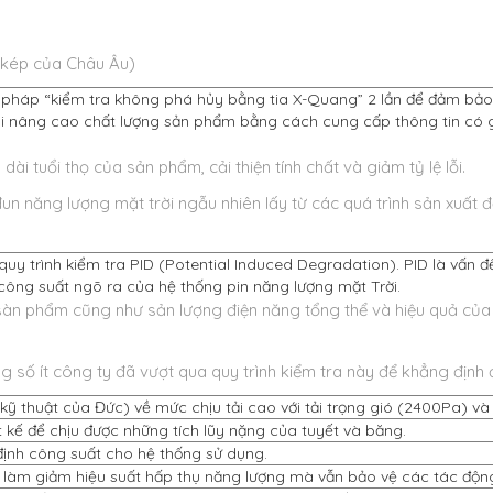
n kép của Châu Âu)
pháp “kiểm tra không phá hủy bằng tia X-Quang” 2 lần để đảm bảo 
i nâng cao chất lượng sản phẩm bằng cách cung cấp thông tin có gi
ài tuổi thọ của sản phẩm, cải thiện tính chất và giảm tỷ lệ lỗi.
n năng lượng mặt trời ngẫu nhiên lấy từ các quá trình sản xuất
y trình kiểm tra PID (Potential Induced Degradation). PID là vấn đ
công suất ngõ ra của hệ thống pin năng lượng mặt Trời.
sàn phẩm cũng như sản lượng điện năng tổng thể và hiệu quả củ
g số ít công ty đã vượt qua quy trình kiểm tra này để khẳng địn
 thuật của Đức) về mức chịu tải cao với tải trọng gió (2400Pa) và 
ết kế để chịu được những tích lũy nặng của tuyết và băng.
ịnh công suất cho hệ thống sử dụng.
g làm giảm hiệu suất hấp thụ năng lượng mà vẫn bảo vệ các tác độ