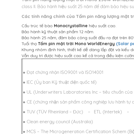
class II. Bảo hành hiệu suất 25 năm để đảm bảo hiệu suấ
Các tính năng chính của
Tấm pin năng lượng mặt t
Cấu trúc tế bào
Monocrystalline
hiệu suất cao.
Bảo hành kỹ thuật sản phẩm 12 năm.
Bảo hành 25 năm, đảm bảo công suất đầu ra đạt trên 80
Tuổi thọ
Tấm pin mặt trời Mono WorldEnergy
(Solar p
Khung nhôm định hình, thiết kế dễ dàng lắp đặt và kiểu dá
Vẫn duy trì được hiệu suất cao kể cả trong điều kiện c
● Đạt chứng nhận ISO9001 và ISO14001
● IEC (Ủy ban Kỹ thuật điện quốc tế)
● UL (Underwriters Laboratories Inc – tiêu chuẩn của 
● CE (chứng nhận sản phẩm công nghiệp lưu hành tự d
● TUV (TÜV Rheinland – Đức) – ETL (Intertek) – PV C
● Clean energy council (Australia)
● MCS – The Microgeneration Certification Schem (Bộ n