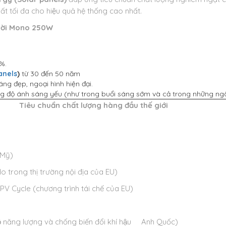
t tối đa cho hiệu quả hệ thống cao nhất.
rời Mono 250W
%.
anels
)
từ 30 đến 50 năm
ng đẹp, ngoại hình hiện đại.
ường độ ánh sáng yếu (như trong buổi sáng sớm và cả trong những n
Tiêu chuẩn chất lượng hàng đầu thế giới
Mỹ)
o trong thị trường nội địa của EU)
ycle (chương trình tái chế của EU)
ăng lượng và chống biến đổi khí hậu Anh Quốc)