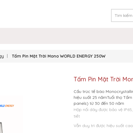
gy
Tấm Pin Mặt Trời Mono WORLD ENERGY 250W
Tấm Pin Mặt Trời 
Cấu trúc tế bào Monocrystalli
hiệu suất 25 nămTuổi thọ Tấm 
panels) từ 30 đến 50 năm
Hộp nối dây được bảo vệ IP65,
tiết
Vẫn duy trì được hiệu suất ca