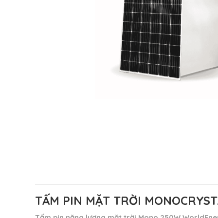
TẤM PIN MẶT TRỜI MONOCRYS
Tấm pin năng lượng mặt trời Mono 250W WorldEner