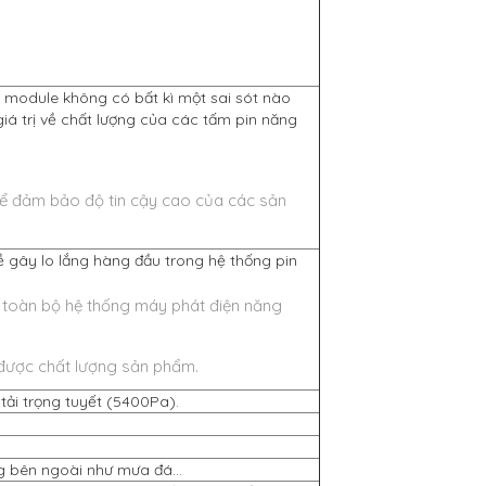
module không có bất kì một sai sót nào
á trị về chất lượng của các tấm pin năng
 để đảm bảo độ tin cậy cao của các sản
ề gây lo lắng hàng đầu trong hệ thống pin
a toàn bộ hệ thống máy phát điện năng
h được chất lượng sản phẩm.
tải trọng tuyết (5400Pa).
ng bên ngoài như mưa đá…