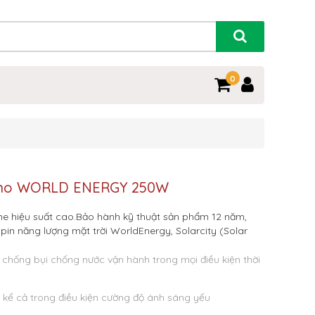
0
Mono WORLD ENERGY 250W
ne hiệu suất cao.Bảo hành kỹ thuật sản phẩm 12 năm,
pin năng lượng mặt trời WorldEnergy, Solarcity (Solar
 chống bụi chống nước vận hành trong mọi điều kiện thời
o kể cả trong điều kiện cường độ ánh sáng yếu