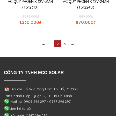
ẮC QUY PHOENIX 12V-31AH
ẮC QUY PHOENIX 12V-24AH
(TS12310)
(TS12240)
1.293.000
₫
889.000
₫
1.230.000
₫
870.000
₫
←
1
2
3
→
CÔNG TY TNHH ECO SOLAR
Địa chỉ: Số 62 đường Lâm Thị Hố, Phường
Tân Chánh Hiệp, Quận 12, TP. Hồ Chí Minh
Hotline: 0909 296 297 - 0937 296 297
Liên hệ tư vấn
Kỹ thuật: 0947 296 297