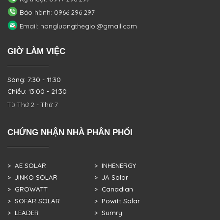
Bảo hành: 0966 296 297
Email: nangluongthegioi@gmail.com
GIỜ LÀM VIỆC
Sáng: 7:30 - 11:30
Chiều: 13:00 - 21:30
Từ Thứ 2 - Thứ 7
CHỨNG NHẬN NHÀ PHÂN PHỐI
> AE SOLAR
> INHENERGY
> JINKO SOLAR
> JA Solar
> GROWATT
> Canadian
> SOFAR SOLAR
> Powitt Solar
> LEADER
> Sumry