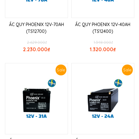
ẮC QUY PHOENIX 12V-70AH
ẮC QUY PHOENIX 12V-40AH
(TS12700)
(TS12400)
2.629.000
₫
1.348.000
₫
2.230.000
₫
1.320.000
₫
Sale
Sale