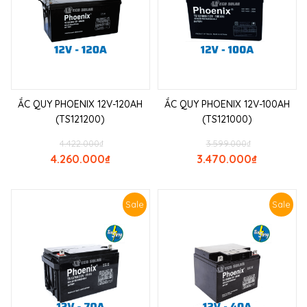
ẮC QUY PHOENIX 12V-120AH
ẮC QUY PHOENIX 12V-100AH
(TS121200)
(TS121000)
4.422.000
₫
3.599.000
₫
4.260.000
₫
3.470.000
₫
Sale
Sale