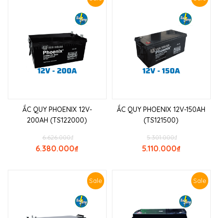
ẮC QUY PHOENIX 12V-
ẮC QUY PHOENIX 12V-150AH
200AH (TS122000)
(TS121500)
6.626.000
₫
5.301.000
₫
6.380.000
₫
5.110.000
₫
Sale
Sale