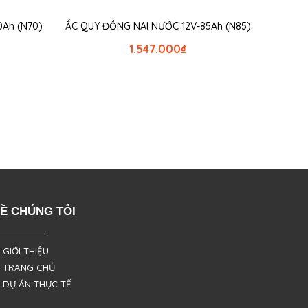
0Ah (N70)
ẮC QUY ĐỒNG NAI NƯỚC 12V-85Ah (N85)
1.547.000
₫
Ề CHÚNG TÔI
 GIỚI THIỆU
 TRANG CHỦ
 DỰ ÁN THỰC TẾ