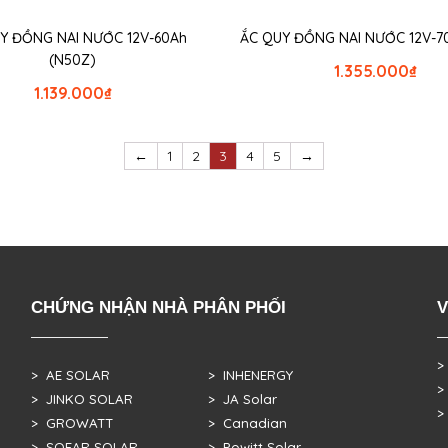
Y ĐỒNG NAI NƯỚC 12V-60Ah
ẮC QUY ĐỒNG NAI NƯỚC 12V-7
(N50Z)
1.355.000
₫
1.139.000
₫
←
1
2
3
4
5
→
CHỨNG NHẬN NHÀ PHÂN PHỐI
V
>
> AE SOLAR
> INHENERGY
>
> JINKO SOLAR
> JA Solar
>
> GROWATT
> Canadian
> SOFAR SOLAR
> Powitt Solar