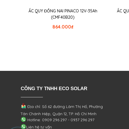
ẮC QUY ĐỒNG NAI PINACO 12V-35Ah
ẮC QU
(CMF40B20)
864.000
₫
CÔNG TY TNHH ECO SOLAR
Địa chỉ: Số 62 đường Lâm Thị Hố, Phường
Tân Chánh Hiệp, Quận 12, TP. Hồ Chí Minh
Hotline: 0909 296 297 - 0937 296 297
Liên hệ tư vấn