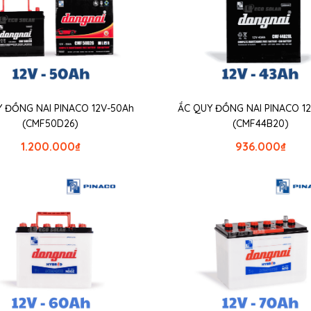
 ĐỒNG NAI PINACO 12V-50Ah
ẮC QUY ĐỒNG NAI PINACO 1
(CMF50D26)
(CMF44B20)
1.200.000
₫
936.000
₫