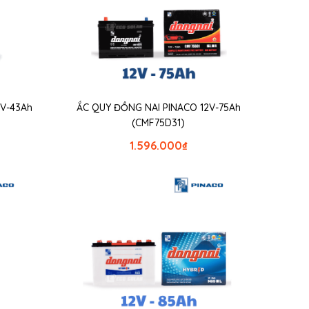
2V-43Ah
ẮC QUY ĐỒNG NAI PINACO 12V-75Ah
(CMF75D31)
1.596.000
₫