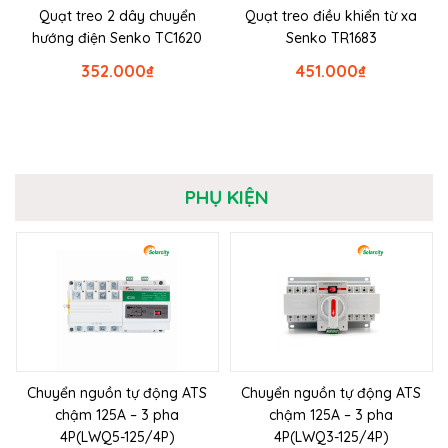
Quạt treo 2 dây chuyển
Quạt treo điều khiển từ xa
hướng điện Senko TC1620
Senko TR1683
352.000
₫
451.000
₫
PHỤ KIỆN
Chuyển nguồn tự động ATS
Chuyển nguồn tự động ATS
chậm 125A – 3 pha
chậm 125A – 3 pha
4P(LWQ5-125/4P)
4P(LWQ3-125/4P)