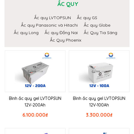
ẮC QUY
Ắc quy LVTOPSUN
Ắc quy GS
Ắc quy Panasonic và Hitachi
Ắc quy Globe
Ắc quy Long
Ắc quy Đồng Nai
Ắc Quy Tia Sáng
Ắc Quy Phoenix
Bình ắc quy gel LVTOPSUN
Bình ắc quy gel LVTOPSUN
12V-200Ah
12V-100Ah
6.100.000
₫
3.300.000
₫