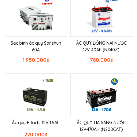
Sạc bình ắc quy Sanshun
ẮC QUY ĐỒNG NAI NƯỚC
60A
12V-40Ah (NS40Z)
1.950.000
₫
760.000
₫
Ắc quy Hitachi 12V-1.5Ah
ẮC QUY TIA SÁNG NƯỚC
12V-170AH (N200CAT)
220.000
₫