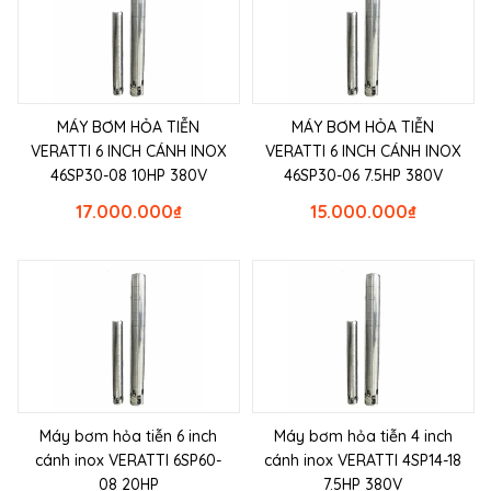
MÁY BƠM HỎA TIỄN
MÁY BƠM HỎA TIỄN
VERATTI 6 INCH CÁNH INOX
VERATTI 6 INCH CÁNH INOX
46SP30-08 10HP 380V
46SP30-06 7.5HP 380V
17.000.000
₫
15.000.000
₫
Máy bơm hỏa tiễn 6 inch
Máy bơm hỏa tiễn 4 inch
cánh inox VERATTI 6SP60-
cánh inox VERATTI 4SP14-18
08 20HP
7.5HP 380V