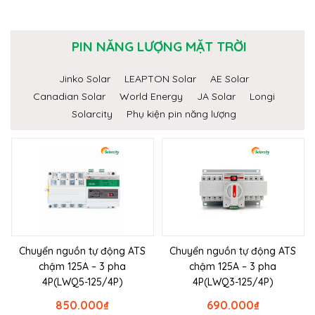
PIN NĂNG LƯỢNG MẶT TRỜI
Jinko Solar
LEAPTON Solar
AE Solar
Canadian Solar
World Energy
JA Solar
Longi
Solarcity
Phụ kiện pin năng lượng
Chuyển nguồn tự động ATS
Chuyển nguồn tự động ATS
chậm 125A – 3 pha
chậm 125A – 3 pha
4P(LWQ5-125/4P)
4P(LWQ3-125/4P)
850.000
₫
690.000
₫