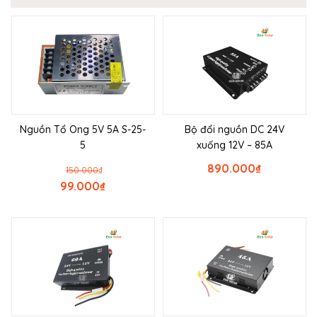
Nguồn Tổ Ong 5V 5A S-25-
Bộ đổi nguồn DC 24V
5
xuống 12V – 85A
890.000
₫
150.000
₫
99.000
₫