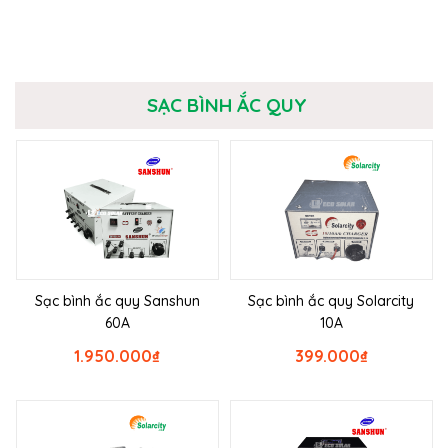
SẠC BÌNH ẮC QUY
Sạc bình ắc quy Sanshun
Sạc bình ắc quy Solarcity
60A
10A
1.950.000
₫
399.000
₫