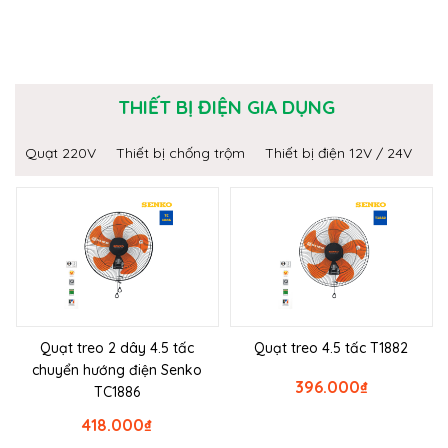
THIẾT BỊ ĐIỆN GIA DỤNG
Quạt 220V
Thiết bị chống trộm
Thiết bị điện 12V / 24V
Quạt treo 2 dây 4.5 tấc
Quạt treo 4.5 tấc T1882
chuyển hướng điện Senko
396.000
₫
TC1886
418.000
₫