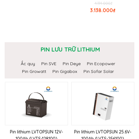
4.114.000
₫
3.138.000
₫
PIN LƯU TRỮ LITHIUM
Ắc quy
Pin SVE
Pin Deye
Pin Ecopower
Pin Growatt
Pin Gigabox
Pin Sofar Solar
Pin lithium LVTOPSUN 12V-
Pin lithium LVTOPSUN 25.6V-
100Ah (LVTS-128100)
100Ah (LVTS-256100)