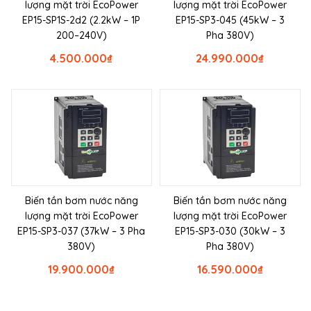
lượng mặt trời EcoPower
lượng mặt trời EcoPower
EP15-SP1S-2d2 (2.2kW – 1P
EP15-SP3-045 (45kW – 3
200–240V)
Pha 380V)
4.500.000
₫
24.990.000
₫
Biến tần bơm nước năng
Biến tần bơm nước năng
lượng mặt trời EcoPower
lượng mặt trời EcoPower
EP15-SP3-037 (37kW – 3 Pha
EP15-SP3-030 (30kW – 3
380V)
Pha 380V)
19.900.000
₫
16.590.000
₫